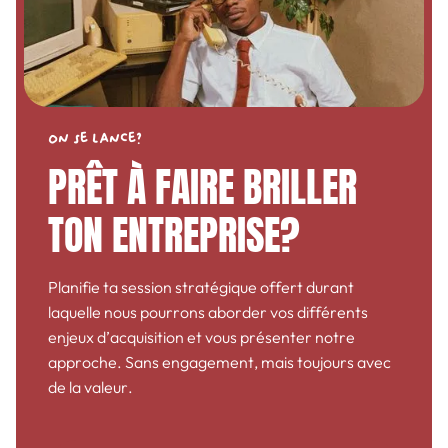
PIERRE LÉVESQUE
PDG
@
VitrXpert
Marek a parfaitement compris nos objectifs ainsi que les
On se lance?
complexités de notre modèle d’affaires. Il a su adapter
PRÊT À FAIRE BRILLER
les campagnes en fonction des particularités
territoriales et des comportements d’achat propres à
TON ENTREPRISE?
notre industrie, ce qui n’est pas toujours chose facile.
Avec son approche proactive ainsi que ses
recommandations, nous avons pu augmenter les
investissements en conservant un coût par conversion
Planifie ta session stratégique offert durant
faible.
laquelle nous pourrons aborder vos différents
enjeux d’acquisition et vous présenter notre
approche. Sans engagement, mais toujours avec
de la valeur.