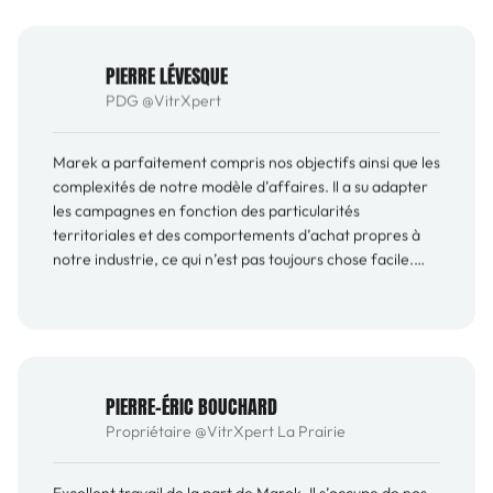
PIERRE LÉVESQUE
PDG
@
VitrXpert
Marek a parfaitement compris nos objectifs ainsi que les
complexités de notre modèle d’affaires. Il a su adapter
les campagnes en fonction des particularités
territoriales et des comportements d’achat propres à
notre industrie, ce qui n’est pas toujours chose facile.
Avec son approche proactive ainsi que ses
recommandations, nous avons pu augmenter les
investissements en conservant un coût par conversion
faible.
PIERRE-ÉRIC BOUCHARD
Propriétaire
@
VitrXpert La Prairie
Excellent travail de la part de Marek. Il s’occupe de nos
campagnes Google depuis longtemps et c’est vraiment