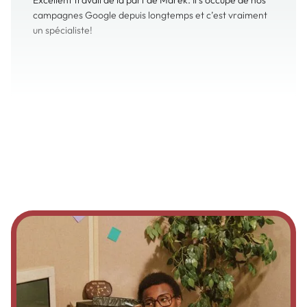
un spécialiste!
CLAUDE-ARTHUR DIESSE
Fondateur
@
D4rthur inc.
Un gros merci à Marek qui a structuré notre acquisition
pub avec rigueur, créativité et focus sur les résultats.
Nous avions besoin de lui pour générer des leads et ça
n'a pas perdu de temps. Fiable, proactif, orienté
performance. Recommandé à 100%