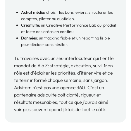
PIERRE LÉVESQUE
Achat média:
choisir les bons leviers, structurer les
comptes, piloter au quotidien.
PDG
@
VitrXpert
Créativité:
un Creative Performance Lab qui produit
et teste des créas en continu.
Marek a parfaitement compris nos objectifs ainsi que les
Données:
un tracking fiable et un reporting lisible
complexités de notre modèle d’affaires. Il a su adapter
pour décider sans hésiter.
les campagnes en fonction des particularités
territoriales et des comportements d’achat propres à
Tu travailles avec un seul interlocuteur qui tient le
notre industrie, ce qui n’est pas toujours chose facile.
mandat de A à Z: stratégie, exécution, suivi. Mon
Avec son approche proactive ainsi que ses
rôle est d’éclairer les priorités, d’itérer vite et de
recommandations, nous avons pu augmenter les
te tenir informé chaque semaine, sans jargon.
investissements en conservant un coût par conversion
faible.
Advitam n’est pas une agence 360. C’est un
partenaire ads qui te doit clarté, rigueur et
PIERRE-ÉRIC BOUCHARD
résultats mesurables, tout ce que j’aurais aimé
Propriétaire
@
VitrXpert La Prairie
voir plus souvent quand j’étais de l’autre côté.
Excellent travail de la part de Marek. Il s’occupe de nos
campagnes Google depuis longtemps et c’est vraiment