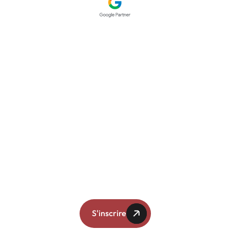
SERVICES
Google Ads
Facebook Ads
Formation Marketing
À PROPOS
Cas Clients
Qui sommes-nous ?
Blog
Addictive (l'infolettre)
Contact
NOTRE INFOLETTRE
S'inscrire