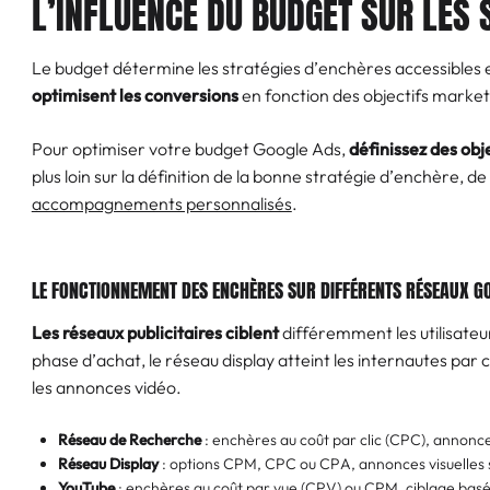
L’INFLUENCE DU BUDGET SUR LES 
Le budget détermine les stratégies d’enchères accessibles et
optimisent les conversions
en fonction des objectifs market
Pour optimiser votre budget Google Ads,
définissez des obje
plus loin sur la définition de la bonne stratégie d’enchère, d
accompagnements personnalisés
.
LE FONCTIONNEMENT DES ENCHÈRES SUR DIFFÉRENTS RÉSEAUX G
Les réseaux publicitaires ciblent
différemment les utilisateur
phase d’achat, le réseau display atteint les internautes par
les annonces vidéo.
Réseau de Recherche
: enchères au coût par clic (CPC), annonce
Réseau Display
: options CPM, CPC ou CPA, annonces visuelles su
YouTube
: enchères au coût par vue (CPV) ou CPM, ciblage bas