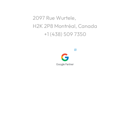
2097 Rue Wurtele,
H2K 2P8 Montréal, Canada
+1 (438) 509 7350
SERVICES
Google Ads
Facebook Ads
Formation Marketing
À PROPOS
Cas Clients